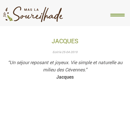
ACCUEIL
PRÉSENTATION
HÉBERGEMENTS
ACT
JACQUES
Ecrit le 25-04-2019
“Un séjour reposant et joyeux. Vie simple et naturelle au
milieu des Cévennes.”
Jacques