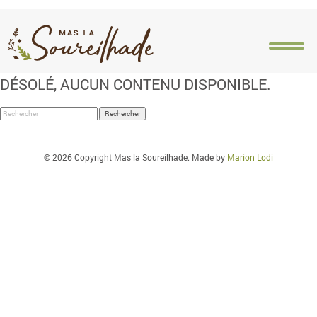
Catégories pour vegashero-login.com
DÉSOLÉ, AUCUN CONTENU DISPONIBLE.
ACCUEIL
PRÉSENTATION
HÉBERGEMENTS
ACT
Rechercher
© 2026 Copyright Mas la Soureilhade. Made by
Marion Lodi