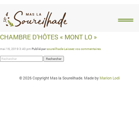
Catégories pour mont-lo
CHAMBRE D’HÔTES « MONT LO »
ACCUEIL
PRÉSENTATION
HÉBERGEMENTS
ACT
mai 16, 2019 3:40 pm
Publié par
soureilhade
Laissez vos commentaires
Rechercher
© 2026 Copyright Mas la Soureilhade. Made by
Marion Lodi