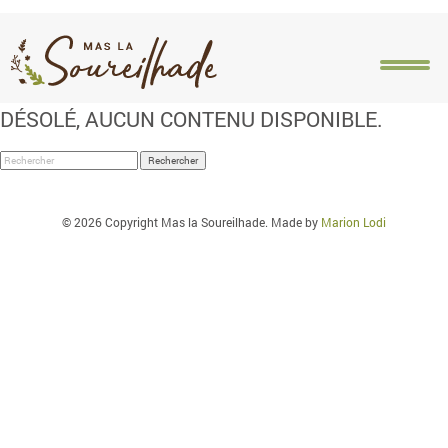
Catégories pour bizzo-cassino.gr
DÉSOLÉ, AUCUN CONTENU DISPONIBLE.
ACCUEIL
PRÉSENTATION
HÉBERGEMENTS
ACT
Rechercher
© 2026 Copyright Mas la Soureilhade. Made by
Marion Lodi